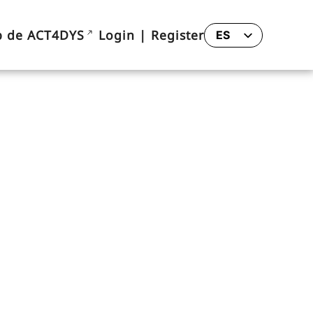
 de ACT4DYS
Login | Register
ES